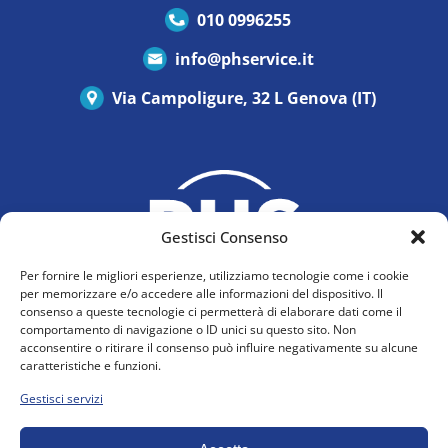
010 0996255
info@phservice.it
Via Campoligure, 32 L Genova (IT)
Gestisci Consenso
Per fornire le migliori esperienze, utilizziamo tecnologie come i cookie
per memorizzare e/o accedere alle informazioni del dispositivo. Il
consenso a queste tecnologie ci permetterà di elaborare dati come il
comportamento di navigazione o ID unici su questo sito. Non
acconsentire o ritirare il consenso può influire negativamente su alcune
Privacy Policy
caratteristiche e funzioni.
Cookie Policy (UE)
Gestisci servizi