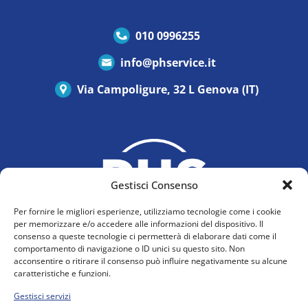
010 0996255
info@phservice.it
Via Campoligure, 32 L Genova (IT)
Gestisci Consenso
Per fornire le migliori esperienze, utilizziamo tecnologie come i cookie
per memorizzare e/o accedere alle informazioni del dispositivo. Il
consenso a queste tecnologie ci permetterà di elaborare dati come il
comportamento di navigazione o ID unici su questo sito. Non
acconsentire o ritirare il consenso può influire negativamente su alcune
Privacy Policy
caratteristiche e funzioni.
Cookie Policy (UE)
Gestisci servizi