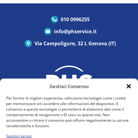
010 0996255
info@phservice.it
Via Campoligure, 32 L Genova (IT)
Gestisci Consenso
Per fornire le migliori esperienze, utilizziamo tecnologie come i cookie
per memorizzare e/o accedere alle informazioni del dispositivo. Il
consenso a queste tecnologie ci permetterà di elaborare dati come il
comportamento di navigazione o ID unici su questo sito. Non
acconsentire o ritirare il consenso può influire negativamente su alcune
Privacy Policy
caratteristiche e funzioni.
Cookie Policy (UE)
Gestisci servizi