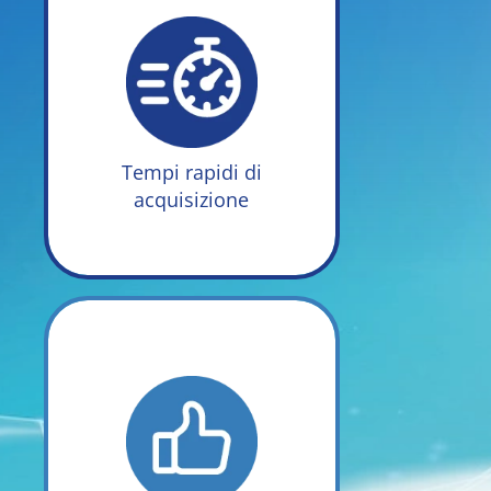
Le tecniche avanzate di
scansione garantiscono
tempi rapidi di
, opzioni di
acquisizione
riduzione degli artefatti
elevata risoluzione
e un’
Tempi rapidi di
spaziale
acquisizione
L’amplificatore di
radiofrequenza a stato
solido, con la sua potenza
nominale di 6kW,
permette di raggiungere