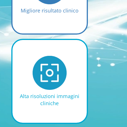
un migliore risultato
Migliore risultato clinico
clinico
L’elevata intensità di
gradiente (33mT/m di
ampiezza con slow rate
di 90T/m/s) offre una
migliore risoluzione
Alta risoluzioni immagini
delle immagini
cliniche