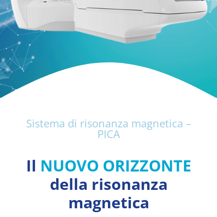
Second Life
Sistema di risonanza magnetica –
PICA
Il
NUOVO ORIZZONTE
della risonanza
magnetica