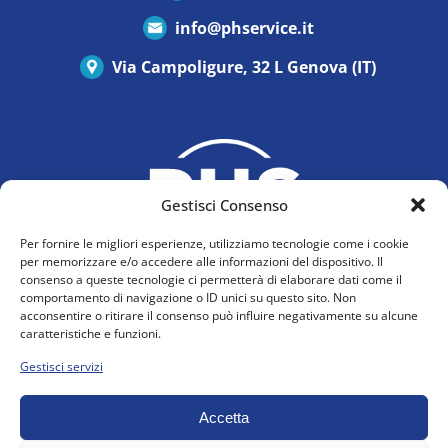
info@phservice.it
Via Campoligure, 32 L Genova (IT)
Gestisci Consenso
Per fornire le migliori esperienze, utilizziamo tecnologie come i cookie
per memorizzare e/o accedere alle informazioni del dispositivo. Il
consenso a queste tecnologie ci permetterà di elaborare dati come il
comportamento di navigazione o ID unici su questo sito. Non
acconsentire o ritirare il consenso può influire negativamente su alcune
Privacy Policy
caratteristiche e funzioni.
Cookie Policy (UE)
Gestisci servizi
Accetta