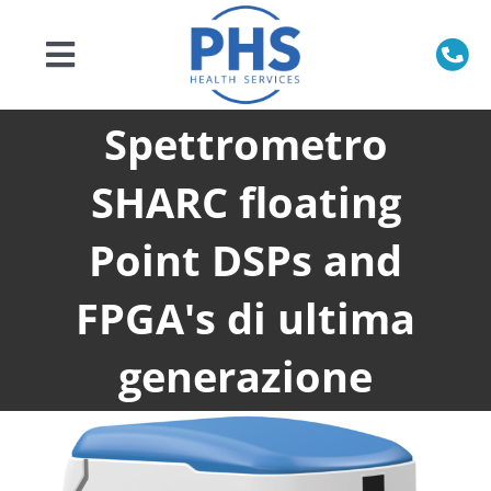
Salta
al
contenuto
Toggle
Navigation
Home
Spettrometro
SHARC floating
Chi siamo
Point DSPs and
Prodotti
FPGA's di ultima
Servizi
generazione
Veterinaria
Ricambi