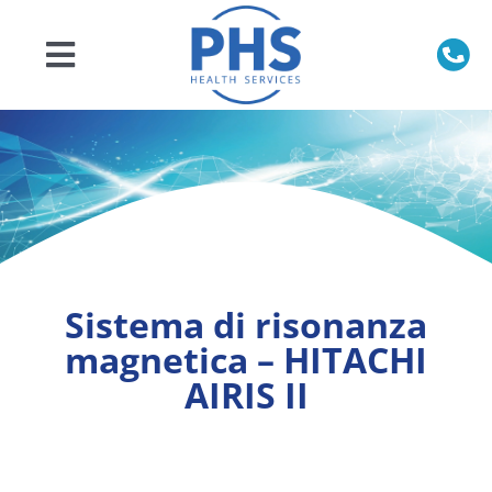
Salta
al
contenuto
Toggle
Navigation
Home
Chi siamo
Prodotti
Sistema di risonanza
Servizi
magnetica – HITACHI
AIRIS II
Veterinaria
Ricambi