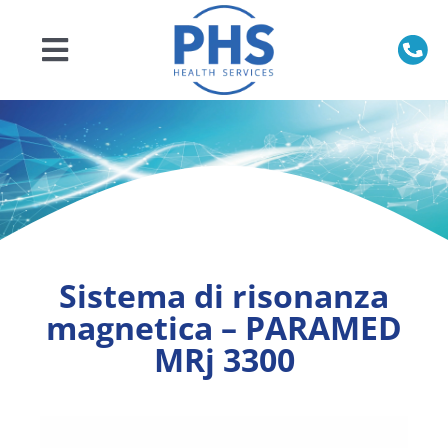
Salta
al
contenuto
Toggle
Navigation
Home
Chi siamo
Prodotti
Sistema di risonanza
Servizi
magnetica – PARAMED
MRj 3300
Veterinaria
Ricambi