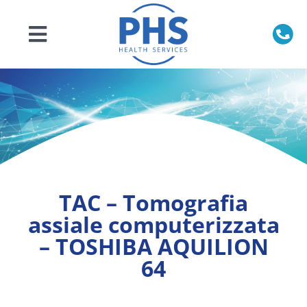
Salta
al
contenuto
Toggle
Navigation
Home
Chi siamo
Prodotti
TAC – Tomografia
Servizi
assiale computerizzata
– TOSHIBA AQUILION
Veterinaria
64
Ricambi